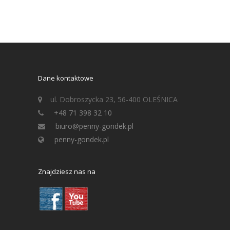
Dane kontaktowe
ul. Dobroszycka 23, 56-400 OLEŚNICA
+48 71 398 32 10
biuro@penny-gondek.pl
penny-gondek.pl
Znajdziesz nas na