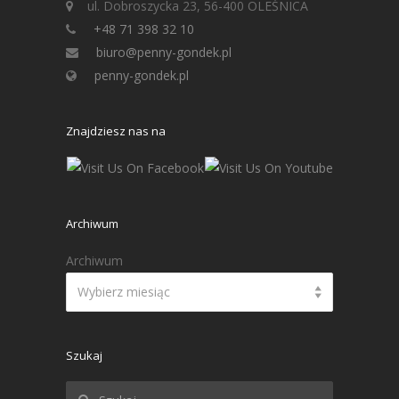
ul. Dobroszycka 23, 56-400 OLEŚNICA
+48 71 398 32 10
biuro@penny-gondek.pl
penny-gondek.pl
Znajdziesz nas na
Archiwum
Archiwum
Wybierz miesiąc
Szukaj