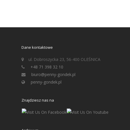
Dane kontaktowe
ul. Dobroszycka 23, 56-400 OLEŚNICA
+48 71 398 32 10
biuro@penny-gondek.pl
penny-gondek.pl
Znajdziesz nas na