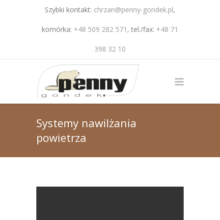
Szybki kontakt:
chrzan@penny-gondek.pl
,
komórka:
+48 509 282 571
, tel./fax:
+48 71
398 32 10
Systemy nawilżania
powietrza