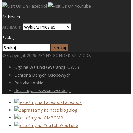
Archiwum
Archiwum
Szukaj
© Copyright 2026 PENNY GONDEK SP. Z O.O.
Ogólne Warunki Gwarancji (OWG)
Ochrona Danych Osobowych
Polityka cookie
Realizacja – www.newcode.pl
Facebook
Blog
GMB
YouTube