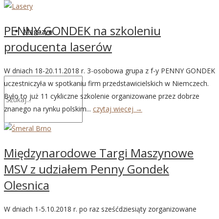
PENNY GONDEK na szkoleniu
Magazyn
producenta laserów
W dniach 18-20.11.2018 r. 3-osobowa grupa z f-y PENNY GONDEK
uczestniczyła w spotkaniu firm przedstawicielskich w Niemczech.
Było to już 11 cykliczne szkolenie organizowane przez dobrze
znanego na rynku polskim...
czytaj więcej →
Międzynarodowe Targi Maszynowe
MSV z udziałem Penny Gondek
Olesnica
W dniach 1-5.10.2018 r. po raz sześćdziesiąty zorganizowane