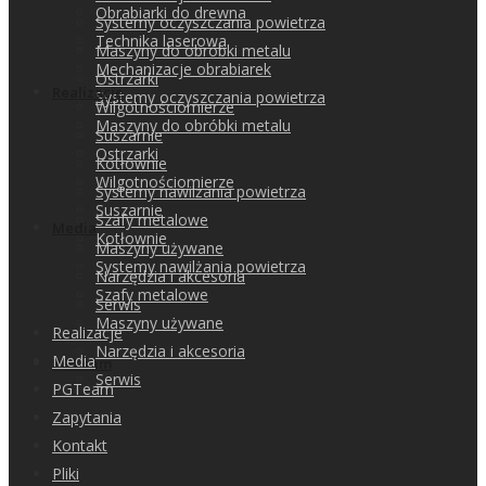
Obrabiarki do drewna
Systemy oczyszczania powietrza
Technika laserowa
Maszyny do obróbki metalu
Mechanizacje obrabiarek
Ostrzarki
Realizacje
Systemy oczyszczania powietrza
Wilgotnościomierze
Maszyny do obróbki metalu
Suszarnie
Ostrzarki
Kotłownie
Wilgotnościomierze
Systemy nawilżania powietrza
Suszarnie
Szafy metalowe
Media
Kotłownie
Maszyny używane
Systemy nawilżania powietrza
Narzędzia i akcesoria
Szafy metalowe
Serwis
Maszyny używane
Realizacje
Narzędzia i akcesoria
Media
PGTeam
Serwis
PGTeam
Zapytania
Kontakt
Pliki