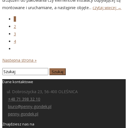
urządzeń do pakowania czy elementów instalacji odpylającej są
montowane i uruchamiane, a następnie objęte...
czytaj więcej →
1
2
3
4
Następna strona »
Dane kontaktowe
ul. Dobroszycka 23, 56-400 OLEŚNICA
+48 71 398 32 10
biuro@penny-gondek.pl
penny-gondek.pl
Znajdziesz nas na