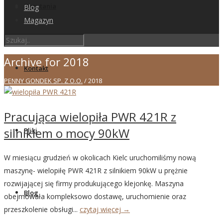
Zapytania
Blog
Magazyn
Archive for 2018
Kontakt
PENNY GONDEK SP. Z O.O.
/
2018
Pracująca wielopiła PWR 421R z
silnikiem o mocy 90kW
Pliki
W miesiącu grudzień w okolicach Kielc uruchomiliśmy nową
maszynę- wielopiłę PWR 421R z silnikiem 90kW u prężnie
rozwijającej się firmy produkującego klejonkę. Maszyna
Blog
obejmowała kompleksowo dostawę, uruchomienie oraz
przeszkolenie obsługi...
czytaj więcej →