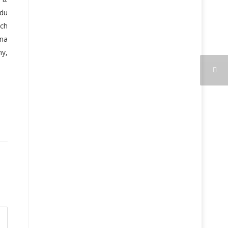
du
ch
 na
my,