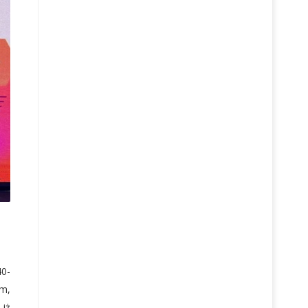
40-
m,
 iż