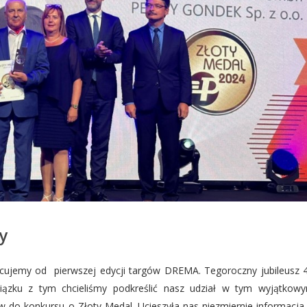
y
ujemy od pierwszej edycji targów DREMA. Tegoroczny jubileusz 
ązku z tym chcieliśmy podkreślić nasz udział w tym wyjątkowy
o konkursu o Złoty Medal. Ucieszyła nas niezmiernie informacja,