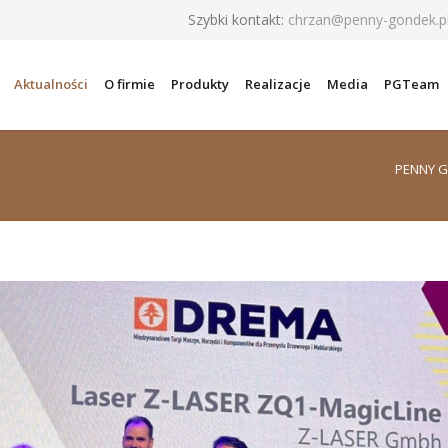
Szybki kontakt:
chrzan@penny-gondek.p
Aktualności
O firmie
Produkty
Realizacje
Media
PGTeam
PENNY G