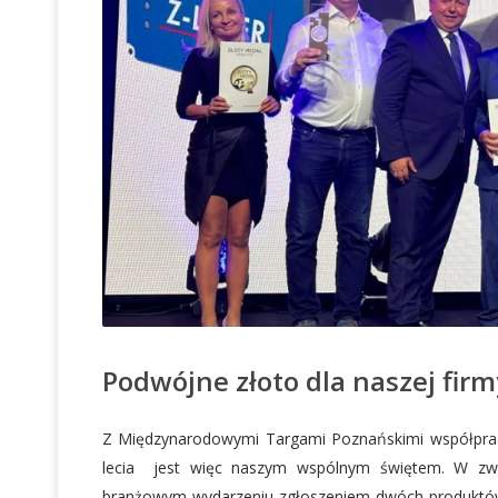
Podwójne złoto dla naszej firm
Z Międzynarodowymi Targami Poznańskimi współprac
lecia jest więc naszym wspólnym świętem. W zwi
branżowym wydarzeniu zgłoszeniem dwóch produktów d