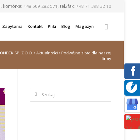
l
, komórka:
+48 509 282 571
, tel./fax:
+48 71 398 32 10
Zapytania
Kontakt
Pliki
Blog
Magazyn
ONDEK SP. Z O.O.
/
Aktualności
/
Podwójne złoto dla naszej
firmy