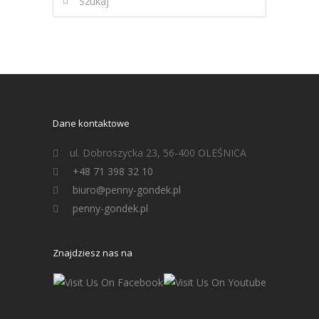
Dane kontaktowe
ul. Dobroszycka 23, 56-400 OLEŚNICA
+48 71 398 32 10
biuro@penny-gondek.pl
penny-gondek.pl
Znajdziesz nas na