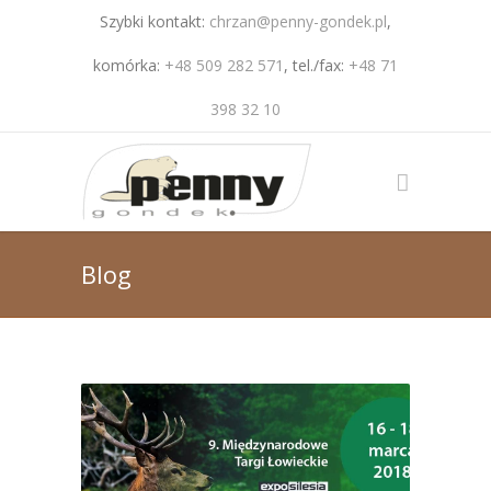
Szybki kontakt:
chrzan@penny-gondek.pl
,
komórka:
+48 509 282 571
, tel./fax:
+48 71
398 32 10
Blog