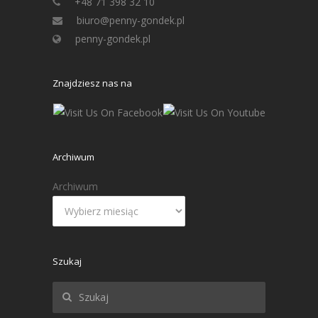
+48 71 398 32 10
biuro@penny-gondek.pl
penny-gondek.pl
Znajdziesz nas na
Archiwum
Archiwum
Szukaj